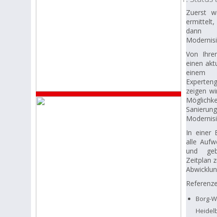
Zuerst w
ermittelt,
dann 
Modernisi
Von Ihre
einen akt
einem
Experten
zeigen wi
Möglich
Sanieru
Modernisi
In einer 
alle Aufw
und gebe
Zeitplan z
Abwicklun
Referenze
Borg-W
Heidel