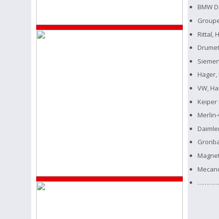
BMW Di
Groupe
Rittal,
Drumeta
Siemen
Hager,
VW, Ha
Keiper
Merlin-
Daimle
Gronba
Magneti
Mecano
………….